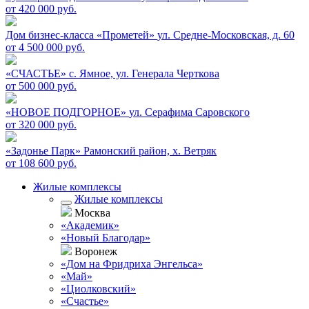
от 420 000 руб.
Дом бизнес-класса «Прометей»
ул. Средне-Московская, д. 60
от 4 500 000 руб.
«СЧАСТЬЕ»
c. Ямное, ул. Генерала Черткова
от 500 000 руб.
«НОВОЕ ПОДГОРНОЕ»
ул. Серафима Саровского
от 320 000 руб.
«Задонье Парк»
Рамонский район, х. Ветряк
от 108 600 руб.
Жилые комплексы
Жилые комплексы
Москва
«Академик»
«Новый Благодар»
Воронеж
«Дом на Фридриха Энгельса»
«Май»
«Циолковский»
«Счастье»