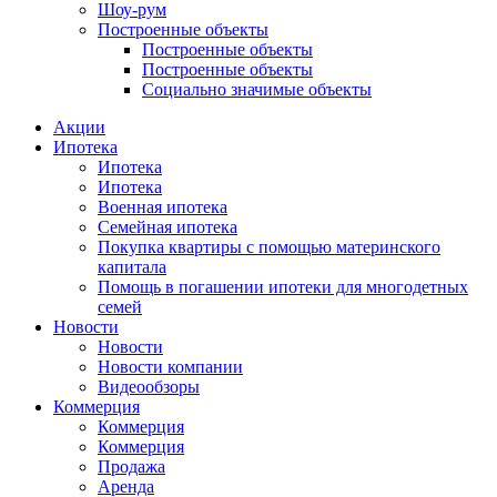
Шоу-рум
Построенные объекты
Построенные объекты
Построенные объекты
Социально значимые объекты
Акции
Ипотека
Ипотека
Ипотека
Военная ипотека
Семейная ипотека
Покупка квартиры с помощью материнского
капитала
Помощь в погашении ипотеки для многодетных
семей
Новости
Новости
Новости компании
Видеообзоры
Коммерция
Коммерция
Коммерция
Продажа
Аренда