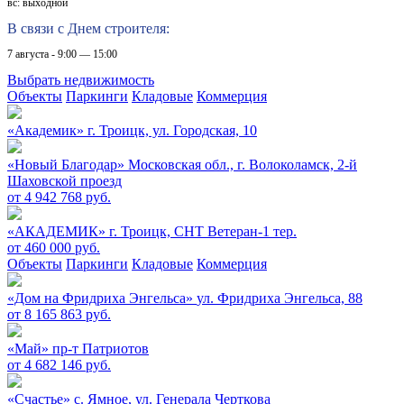
вс: выходной
В связи с Днем строителя:
7 августа - 9:00 — 15:00
Выбрать недвижимость
Объекты
Паркинги
Кладовые
Коммерция
«Академик»
г. Троицк, ул. Городская, 10
«Новый Благодар»
Московская обл., г. Волоколамск, 2-й
Шаховской проезд
от 4 942 768 руб.
«АКАДЕМИК»
г. Троицк, СНТ Ветеран-1 тер.
от 460 000 руб.
Объекты
Паркинги
Кладовые
Коммерция
«Дом на Фридриха Энгельса»
ул. Фридриха Энгельса, 88
от 8 165 863 руб.
«Май»
пр-т Патриотов
от 4 682 146 руб.
«Счастье»
c. Ямное, ул. Генерала Черткова