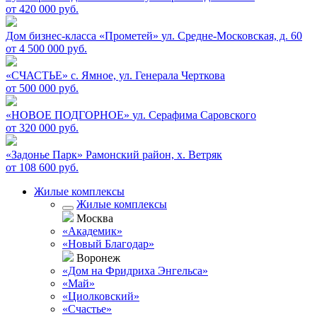
от 420 000 руб.
Дом бизнес-класса «Прометей»
ул. Средне-Московская, д. 60
от 4 500 000 руб.
«СЧАСТЬЕ»
c. Ямное, ул. Генерала Черткова
от 500 000 руб.
«НОВОЕ ПОДГОРНОЕ»
ул. Серафима Саровского
от 320 000 руб.
«Задонье Парк»
Рамонский район, х. Ветряк
от 108 600 руб.
Жилые комплексы
Жилые комплексы
Москва
«Академик»
«Новый Благодар»
Воронеж
«Дом на Фридриха Энгельса»
«Май»
«Циолковский»
«Счастье»