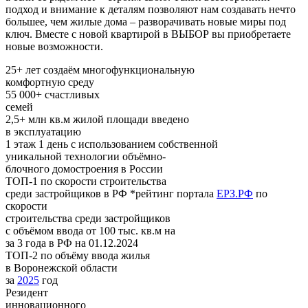
подход и внимание к деталям позволяют нам создавать нечто
большее, чем жилые дома – разворачивать новые миры под
ключ. Вместе с новой квартирой в ВЫБОР вы приобретаете
новые возможности.
25+ лет
создаём многофункциональную
комфортную среду
55 000+
счастливых
семей
2,5+ млн кв.м
жилой площади введено
в эксплуатацию
1 этаж 1 день
с использованием собственной
уникальной технологии объёмно-
блочного домостроения в России
ТОП-1
по скорости строительства
среди застройщиков в РФ
*рейтинг портала
ЕРЗ.РФ
по
скорости
строительства среди застройщиков
с объёмом ввода от 100 тыс. кв.м на
за 3 года в РФ на 01.12.2024
ТОП-2
по объёму ввода жилья
в Воронежской области
за
2025
год
Резидент
инновационного