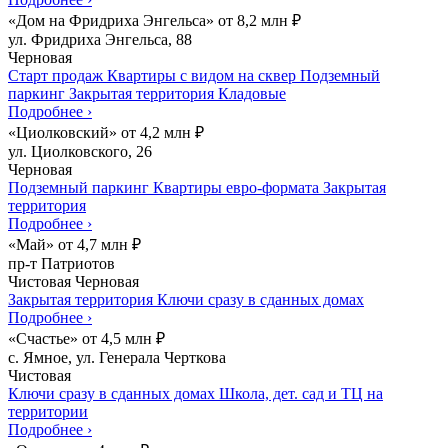
«Дом на Фридриха Энгельса»
от
8,2
млн
₽
ул. Фридриха Энгельса, 88
Черновая
Старт продаж
Квартиры с видом на сквер
Подземный
паркинг
Закрытая территория
Кладовые
Подробнее
›
«Циолковский»
от
4,2
млн
₽
ул. Циолковского, 26
Черновая
Подземный паркинг
Квартиры евро-формата
Закрытая
территория
Подробнее
›
«Май»
от
4,7
млн
₽
пр-т Патриотов
Чистовая
Черновая
Закрытая территория
Ключи сразу в сданных домах
Подробнее
›
«Счастье»
от
4,5
млн
₽
c. Ямное, ул. Генерала Черткова
Чистовая
Ключи сразу в сданных домах
Школа, дет. сад и ТЦ на
территории
Подробнее
›