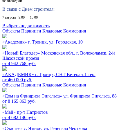
вс: выходной
В связи с Днем строителя:
7 августа - 9:00 — 15:00
Выбрать недвижимость
Объекты
Паркинги
Кладовые
Коммерция
«Академик»
г. Троицк, ул. Городская, 10
«Новый Благодар»
Московская обл., г. Волоколамск, 2-й
Шаховской проезд
от 4 942 768 руб.
«АКАДЕМИК»
г. Троицк, СНТ Ветеран-1 тер.
от 460 000 руб.
Объекты
Паркинги
Кладовые
Коммерция
«Дом на Фридриха Энгельса»
ул. Фридриха Энгельса, 88
от 8 165 863 руб.
«Май»
пр-т Патриотов
от 4 682 146 руб.
«Счастье»
c. Ямное, ул. Генерала Черткова