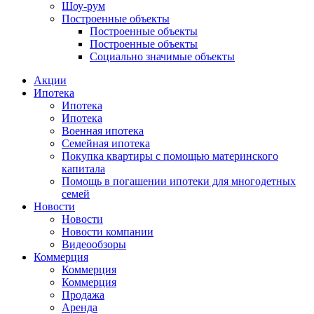
Шоу-рум
Построенные объекты
Построенные объекты
Построенные объекты
Социально значимые объекты
Акции
Ипотека
Ипотека
Ипотека
Военная ипотека
Семейная ипотека
Покупка квартиры с помощью материнского
капитала
Помощь в погашении ипотеки для многодетных
семей
Новости
Новости
Новости компании
Видеообзоры
Коммерция
Коммерция
Коммерция
Продажа
Аренда