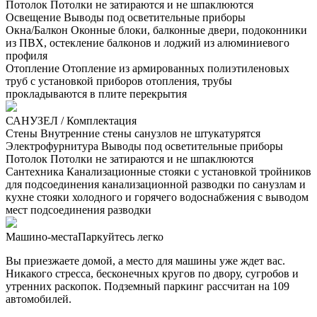
Потолок
Потолки не затираются и не шпаклюются
Освещение
Выводы под осветительные приборы
Окна/Балкон
Оконные блоки, балконные двери, подоконники
из ПВХ, остекление балконов и лоджий из алюминиевого
профиля
Отопление
Отопление из армированных полиэтиленовых
труб с установкой приборов отопления, трубы
прокладываются в плите перекрытия
САНУЗЕЛ / Комплектация
Стены
Внутренние стены санузлов не штукатурятся
Электрофурнитура
Выводы под осветительные приборы
Потолок
Потолки не затираются и не шпаклюются
Сантехника
Канализационные стояки с установкой тройников
для подсоединения канализационной разводки по санузлам и
кухне стояки холодного и горячего водоснабжения с выводом
мест подсоединения разводки
Машино-места
Паркуйтесь легко
Вы приезжаете домой, а место для машины уже ждет вас.
Никакого стресса, бесконечных кругов по двору, сугробов и
утренних раскопок. Подземный паркинг рассчитан на 109
автомобилей.