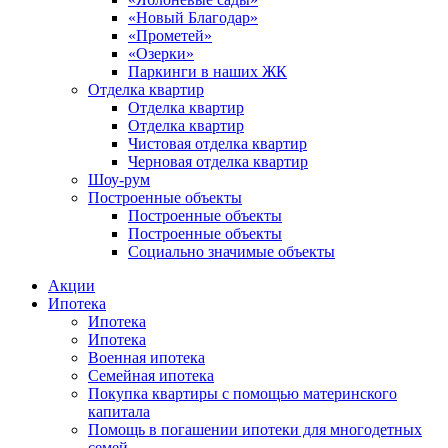
«Новый Благодар»
«Прометей»
«Озерки»
Паркинги в наших ЖК
Отделка квартир
Отделка квартир
Отделка квартир
Чистовая отделка квартир
Черновая отделка квартир
Шоу-рум
Построенные объекты
Построенные объекты
Построенные объекты
Социально значимые объекты
Акции
Ипотека
Ипотека
Ипотека
Военная ипотека
Семейная ипотека
Покупка квартиры с помощью материнского
капитала
Помощь в погашении ипотеки для многодетных
семей