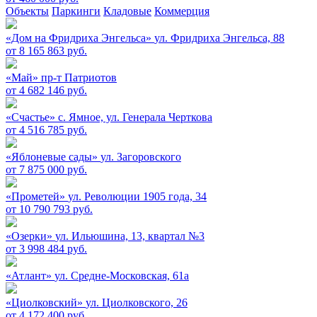
Объекты
Паркинги
Кладовые
Коммерция
«Дом на Фридриха Энгельса»
ул. Фридриха Энгельса, 88
от 8 165 863 руб.
«Май»
пр-т Патриотов
от 4 682 146 руб.
«Счастье»
c. Ямное, ул. Генерала Черткова
от 4 516 785 руб.
«Яблоневые сады»
ул. Загоровского
от 7 875 000 руб.
«Прометей»
ул. Революции 1905 года, 34
от 10 790 793 руб.
«Озерки»
ул. Ильюшина, 13, квартал №3
от 3 998 484 руб.
«Атлант»
ул. Средне-Московская, 61а
«Циолковский»
ул. Циолковского, 26
от 4 172 400 руб.