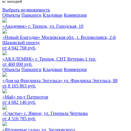
вс: выходной
Выбрать недвижимость
Объекты
Паркинги
Кладовые
Коммерция
«Академик»
г. Троицк, ул. Городская, 10
«Новый Благодар»
Московская обл., г. Волоколамск, 2-й
Шаховской проезд
от 4 942 768 руб.
«АКАДЕМИК»
г. Троицк, СНТ Ветеран-1 тер.
от 460 000 руб.
Объекты
Паркинги
Кладовые
Коммерция
«Дом на Фридриха Энгельса»
ул. Фридриха Энгельса, 88
от 8 165 863 руб.
«Май»
пр-т Патриотов
от 4 682 146 руб.
«Счастье»
c. Ямное, ул. Генерала Черткова
от 4 516 785 руб.
«Яблоневые сады»
ул. Загоровского