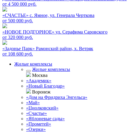
от 4 500 000 руб.
«СЧАСТЬЕ»
c. Ямное, ул. Генерала Черткова
от 500 000 руб.
«НОВОЕ ПОДГОРНОЕ»
ул. Серафима Саровского
от 320 000 руб.
«Задонье Парк»
Рамонский район, х. Ветряк
от 108 600 руб.
Жилые комплексы
Жилые комплексы
Москва
«Академик»
«Новый Благодар»
Воронеж
«Дом на Фридриха Энгельса»
«Май»
«Циолковский»
«Счастье»
«Яблоневые сады»
«Прометей»
«Озерки»