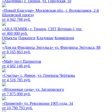
«Академик»
г. Троицк, ул. Городская, 10
«Новый Благодар»
Московская обл., г. Волоколамск, 2-й
Шаховской проезд
от 4 942 768 руб.
«АКАДЕМИК»
г. Троицк, СНТ Ветеран-1 тер.
от 460 000 руб.
Объекты
Паркинги
Кладовые
Коммерция
«Дом на Фридриха Энгельса»
ул. Фридриха Энгельса, 88
от 8 165 863 руб.
«Май»
пр-т Патриотов
от 4 682 146 руб.
«Счастье»
c. Ямное, ул. Генерала Черткова
от 4 516 785 руб.
«Яблоневые сады»
ул. Загоровского
от 7 875 000 руб.
«Прометей»
ул. Революции 1905 года, 34
от 10 790 793 руб.