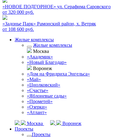
«НОВОЕ ПОДГОРНОЕ»
ул. Серафима Саровского
от 320 000 руб.
«Задонье Парк»
Рамонский район, х. Ветряк
от 108 600 руб.
Жилые комплексы
Жилые комплексы
Москва
«Академик»
«Новый Благодар»
Воронеж
«Дом на Фридриха Энгельса»
«Май»
«Циолковский»
«Счастье»
«Яблоневые сады»
«Прометей»
«Озерки»
«Атлант»
Москва
Воронеж
Проекты
Проекты