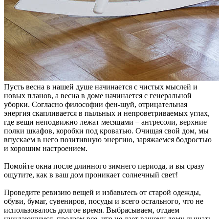
Пусть весна в нашей душе начинается с чистых мыслей и
новых планов, а весна в доме начинается с генеральной
уборки. Согласно философии фен-шуй, отрицательная
энергия скапливается в пыльных и непроветриваемых углах,
где вещи неподвижно лежат месяцами – антресоли, верхние
полки шкафов, коробки под кроватью. Очищая свой дом, мы
впускаем в него позитивную энергию, заряжаемся бодростью
и хорошим настроением.
Помойте окна после длинного зимнего периода, и вы сразу
ощутите, как в ваш дом проникает солнечный свет!
Проведите ревизию вещей и избавьтесь от старой одежды,
обуви, бумаг, сувениров, посуды и всего остального, что не
использовалось долгое время. Выбрасываем, отдаем
нуждающимся, продаем все, что не дает вашему дому дышать