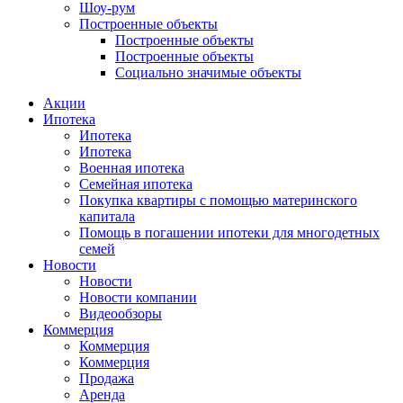
Шоу-рум
Построенные объекты
Построенные объекты
Построенные объекты
Социально значимые объекты
Акции
Ипотека
Ипотека
Ипотека
Военная ипотека
Семейная ипотека
Покупка квартиры с помощью материнского
капитала
Помощь в погашении ипотеки для многодетных
семей
Новости
Новости
Новости компании
Видеообзоры
Коммерция
Коммерция
Коммерция
Продажа
Аренда