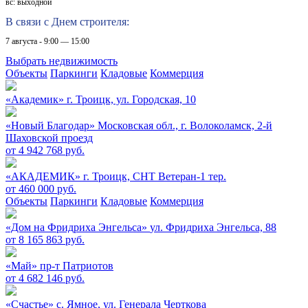
вс: выходной
В связи с Днем строителя:
7 августа - 9:00 — 15:00
Выбрать недвижимость
Объекты
Паркинги
Кладовые
Коммерция
«Академик»
г. Троицк, ул. Городская, 10
«Новый Благодар»
Московская обл., г. Волоколамск, 2-й
Шаховской проезд
от 4 942 768 руб.
«АКАДЕМИК»
г. Троицк, СНТ Ветеран-1 тер.
от 460 000 руб.
Объекты
Паркинги
Кладовые
Коммерция
«Дом на Фридриха Энгельса»
ул. Фридриха Энгельса, 88
от 8 165 863 руб.
«Май»
пр-т Патриотов
от 4 682 146 руб.
«Счастье»
c. Ямное, ул. Генерала Черткова