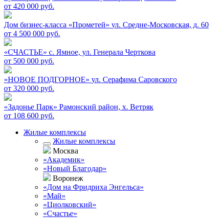
от 420 000 руб.
Дом бизнес-класса «Прометей»
ул. Средне-Московская, д. 60
от 4 500 000 руб.
«СЧАСТЬЕ»
c. Ямное, ул. Генерала Черткова
от 500 000 руб.
«НОВОЕ ПОДГОРНОЕ»
ул. Серафима Саровского
от 320 000 руб.
«Задонье Парк»
Рамонский район, х. Ветряк
от 108 600 руб.
Жилые комплексы
Жилые комплексы
Москва
«Академик»
«Новый Благодар»
Воронеж
«Дом на Фридриха Энгельса»
«Май»
«Циолковский»
«Счастье»