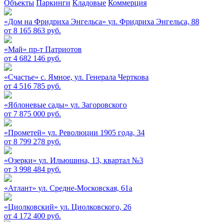
Объекты
Паркинги
Кладовые
Коммерция
«Дом на Фридриха Энгельса»
ул. Фридриха Энгельса, 88
от 8 165 863 руб.
«Май»
пр-т Патриотов
от 4 682 146 руб.
«Счастье»
c. Ямное, ул. Генерала Черткова
от 4 516 785 руб.
«Яблоневые сады»
ул. Загоровского
от 7 875 000 руб.
«Прометей»
ул. Революции 1905 года, 34
от 8 799 278 руб.
«Озерки»
ул. Ильюшина, 13, квартал №3
от 3 998 484 руб.
«Атлант»
ул. Средне-Московская, 61а
«Циолковский»
ул. Циолковского, 26
от 4 172 400 руб.