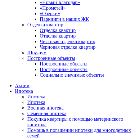
«Новый Благодар»
«Прометей»
«Озерки»
Паркинги в наших ЖК
Отделка квартир
Отделка квартир
Отделка квартир
Чистовая отделка квартир
Черновая отделка квартир
Шоу-рум
Построенные объекты
Построенные объекты
Построенные объекты
Социально значимые объекты
Акции
Ипотека
Ипотека
Ипотека
Военная ипотека
Семейная ипотека
Покупка квартиры с помощью материнского
капитала
Помощь в погашении ипотеки для многодетных
семей