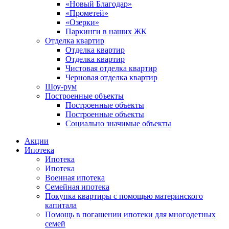
«Новый Благодар»
«Прометей»
«Озерки»
Паркинги в наших ЖК
Отделка квартир
Отделка квартир
Отделка квартир
Чистовая отделка квартир
Черновая отделка квартир
Шоу-рум
Построенные объекты
Построенные объекты
Построенные объекты
Социально значимые объекты
Акции
Ипотека
Ипотека
Ипотека
Военная ипотека
Семейная ипотека
Покупка квартиры с помощью материнского
капитала
Помощь в погашении ипотеки для многодетных
семей