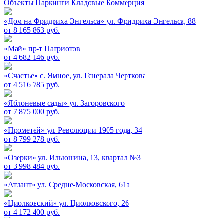
Объекты
Паркинги
Кладовые
Коммерция
«Дом на Фридриха Энгельса»
ул. Фридриха Энгельса, 88
от 8 165 863 руб.
«Май»
пр-т Патриотов
от 4 682 146 руб.
«Счастье»
c. Ямное, ул. Генерала Черткова
от 4 516 785 руб.
«Яблоневые сады»
ул. Загоровского
от 7 875 000 руб.
«Прометей»
ул. Революции 1905 года, 34
от 8 799 278 руб.
«Озерки»
ул. Ильюшина, 13, квартал №3
от 3 998 484 руб.
«Атлант»
ул. Средне-Московская, 61а
«Циолковский»
ул. Циолковского, 26
от 4 172 400 руб.