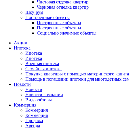
Чистовая отделка квартир
Черновая отделка квартир
Шоу-рум
Построенные объекты
Построенные объекты
Построенные объекты
Социально значимые объекты
Акции
Ипотека
Ипотека
Ипотека
Военная ипотека
Семейная ипотека
Покупка квартиры с помощью материнского капита
Помощь в погашении ипотеки для многодетных се
Новости
Новости
Новости компании
Видеообзоры
Коммерция
Коммерция
Коммерция
Продажа
Аренда