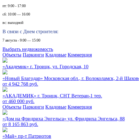
пт: 9:00 - 17:00
сб: 10:00 — 16:00
вс: выходной
В связи с Днем строителя:
7 августа - 9:00 — 15:00
Выбрать недвижимость
Объекты
Паркинги
Кладовые
Коммерция
«Академик»
г. Троицк, ул. Городская, 10
«Новый Благодар»
Московская обл., г. Волоколамск, 2-й Шахов
от 4 942 768 руб.
«АКАДЕМИК»
г. Троицк, СНТ Ветеран-1 тер.
от 460 000 руб.
Объекты
Паркинги
Кладовые
Коммерция
«Дом на Фридриха Энгельса»
ул. Фридриха Энгельса, 88
от 8 165 863 руб.
«Май»
пр-т Патриотов