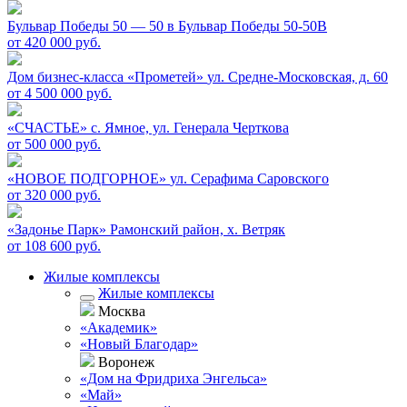
Бульвар Победы 50 — 50 в
Бульвар Победы 50-50В
от 420 000 руб.
Дом бизнес-класса «Прометей»
ул. Средне-Московская, д. 60
от 4 500 000 руб.
«СЧАСТЬЕ»
c. Ямное, ул. Генерала Черткова
от 500 000 руб.
«НОВОЕ ПОДГОРНОЕ»
ул. Серафима Саровского
от 320 000 руб.
«Задонье Парк»
Рамонский район, х. Ветряк
от 108 600 руб.
Жилые комплексы
Жилые комплексы
Москва
«Академик»
«Новый Благодар»
Воронеж
«Дом на Фридриха Энгельса»
«Май»