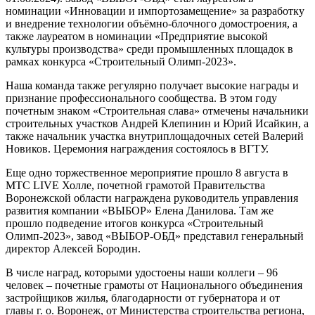
номинации «Инновации и импортозамещение» за разработку
и внедрение технологии объёмно-блочного домостроения, а
также лауреатом в номинации «Предприятие высокой
культуры производства» среди промышленных площадок в
рамках конкурса «Строительный Олимп-2023».
Наша команда также регулярно получает высокие награды и
признание профессионального сообщества. В этом году
почетным знаком «Строительная слава» отмечены начальники
строительных участков
Андрей Клепинин
и
Юрий Исайкин
, а
также начальник участка внутриплощадочных сетей
Валерий
Новиков
. Церемония награждения состоялось в ВГТУ.
Еще одно торжественное мероприятие прошло 8 августа в
МТС LIVE Холле, почетной грамотой Правительства
Воронежской области награждена руководитель управления
развития компании «ВЫБОР»
Елена Данилова
. Там же
прошло подведение итогов конкурса «Строительный
Олимп-2023», завод «ВЫБОР-ОБД» представил генеральный
директор
Алексей Бородин
.
В числе наград, которыми удостоены наши коллеги – 96
человек – почетные грамоты от Национального объединения
застройщиков жилья, благодарности от губернатора и от
главы г. о. Воронеж, от Министерства строительства региона,