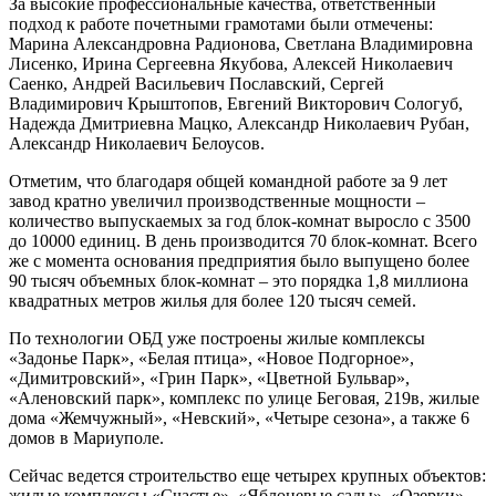
За высокие профессиональные качества, ответственный
подход к работе почетными грамотами были отмечены:
Марина Александровна Радионова, Светлана Владимировна
Лисенко, Ирина Сергеевна Якубова, Алексей Николаевич
Саенко, Андрей Васильевич Пославский, Сергей
Владимирович Крыштопов, Евгений Викторович Сологуб,
Надежда Дмитриевна Мацко, Александр Николаевич Рубан,
Александр Николаевич Белоусов.
Отметим, что благодаря общей командной работе за 9 лет
завод кратно увеличил производственные мощности –
количество выпускаемых за год блок-комнат выросло с 3500
до 10000 единиц. В день производится 70 блок-комнат. Всего
же с момента основания предприятия было выпущено более
90 тысяч объемных блок-комнат – это порядка 1,8 миллиона
квадратных метров жилья для более 120 тысяч семей.
По технологии ОБД уже построены жилые комплексы
«Задонье Парк», «Белая птица», «Новое Подгорное»,
«Димитровский», «Грин Парк», «Цветной Бульвар»,
«Аленовский парк», комплекс по улице Беговая, 219в, жилые
дома «Жемчужный», «Невский», «Четыре сезона», а также 6
домов в Мариуполе.
Сейчас ведется строительство еще четырех крупных объектов:
жилые комплексы «Счастье», «Яблоневые сады», «Озерки»,