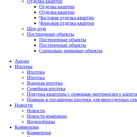
Отделка квартир
Отделка квартир
Отделка квартир
Чистовая отделка квартир
Черновая отделка квартир
Шоу-рум
Построенные объекты
Построенные объекты
Построенные объекты
Социально значимые объекты
Акции
Ипотека
Ипотека
Ипотека
Военная ипотека
Семейная ипотека
Покупка квартиры с помощью материнского капита
Помощь в погашении ипотеки для многодетных се
Новости
Новости
Новости компании
Видеообзоры
Коммерция
Коммерция