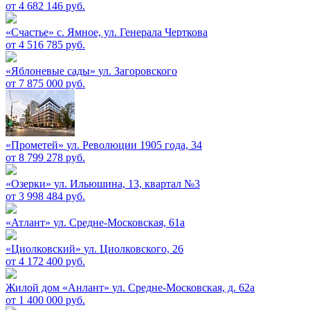
от 4 682 146 руб.
«Счастье»
c. Ямное, ул. Генерала Черткова
от 4 516 785 руб.
«Яблоневые сады»
ул. Загоровского
от 7 875 000 руб.
«Прометей»
ул. Революции 1905 года, 34
от 8 799 278 руб.
«Озерки»
ул. Ильюшина, 13, квартал №3
от 3 998 484 руб.
«Атлант»
ул. Средне-Московская, 61а
«Циолковский»
ул. Циолковского, 26
от 4 172 400 руб.
Жилой дом «Анлант»
ул. Средне-Московская, д. 62а
от 1 400 000 руб.