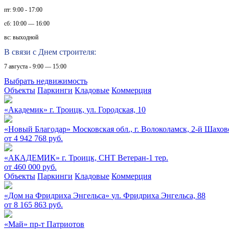
пт: 9:00 - 17:00
сб: 10:00 — 16:00
вс: выходной
В связи с Днем строителя:
7 августа - 9:00 — 15:00
Выбрать недвижимость
Объекты
Паркинги
Кладовые
Коммерция
«Академик»
г. Троицк, ул. Городская, 10
«Новый Благодар»
Московская обл., г. Волоколамск, 2-й Шахов
от 4 942 768 руб.
«АКАДЕМИК»
г. Троицк, СНТ Ветеран-1 тер.
от 460 000 руб.
Объекты
Паркинги
Кладовые
Коммерция
«Дом на Фридриха Энгельса»
ул. Фридриха Энгельса, 88
от 8 165 863 руб.
«Май»
пр-т Патриотов