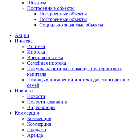
Шоу-рум
Построенные объекты
Построенные объекты
Построенные объекты
Социально значимые объекты
Акции
Ипотека
Ипотека
Ипотека
Военная ипотека
Семейная ипотека
Покупка квартиры с помощью материнского
капитала
Помощь в погашении ипотеки для многодетных
семей
Новости
Новости
Новости компании
Видеообзоры
Коммерция
Коммерция
Коммерция
Продажа
Аренда