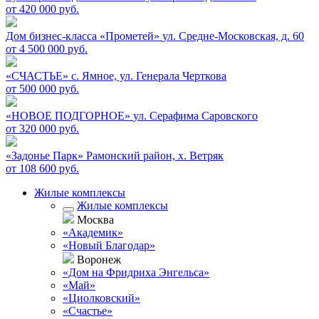
от 420 000 руб.
Дом бизнес-класса «Прометей»
ул. Средне-Московская, д. 60
от 4 500 000 руб.
«СЧАСТЬЕ»
c. Ямное, ул. Генерала Черткова
от 500 000 руб.
«НОВОЕ ПОДГОРНОЕ»
ул. Серафима Саровского
от 320 000 руб.
«Задонье Парк»
Рамонский район, х. Ветряк
от 108 600 руб.
Жилые комплексы
Жилые комплексы
Москва
«Академик»
«Новый Благодар»
Воронеж
«Дом на Фридриха Энгельса»
«Май»
«Циолковский»
«Счастье»