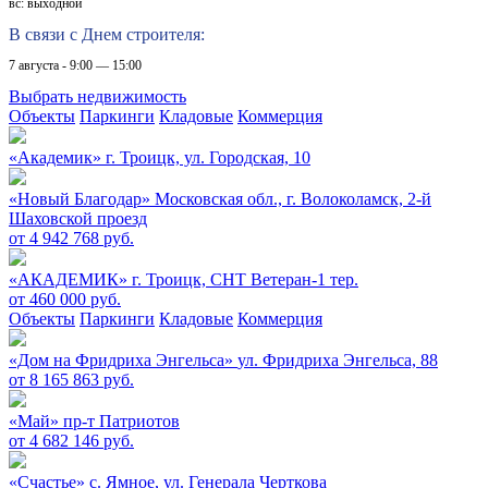
вс: выходной
В связи с Днем строителя:
7 августа - 9:00 — 15:00
Выбрать недвижимость
Объекты
Паркинги
Кладовые
Коммерция
«Академик»
г. Троицк, ул. Городская, 10
«Новый Благодар»
Московская обл., г. Волоколамск, 2-й
Шаховской проезд
от 4 942 768 руб.
«АКАДЕМИК»
г. Троицк, СНТ Ветеран-1 тер.
от 460 000 руб.
Объекты
Паркинги
Кладовые
Коммерция
«Дом на Фридриха Энгельса»
ул. Фридриха Энгельса, 88
от 8 165 863 руб.
«Май»
пр-т Патриотов
от 4 682 146 руб.
«Счастье»
c. Ямное, ул. Генерала Черткова