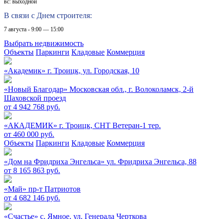
вс: выходной
В связи с Днем строителя:
7 августа - 9:00 — 15:00
Выбрать недвижимость
Объекты
Паркинги
Кладовые
Коммерция
«Академик»
г. Троицк, ул. Городская, 10
«Новый Благодар»
Московская обл., г. Волоколамск, 2-й
Шаховской проезд
от 4 942 768 руб.
«АКАДЕМИК»
г. Троицк, СНТ Ветеран-1 тер.
от 460 000 руб.
Объекты
Паркинги
Кладовые
Коммерция
«Дом на Фридриха Энгельса»
ул. Фридриха Энгельса, 88
от 8 165 863 руб.
«Май»
пр-т Патриотов
от 4 682 146 руб.
«Счастье»
c. Ямное, ул. Генерала Черткова