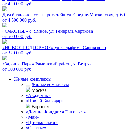
от 420 000 руб.
Дом бизнес-класса «Прометей»
ул. Средне-Московская, д. 60
от 4 500 000 руб.
«СЧАСТЬЕ»
c. Ямное, ул. Генерала Черткова
от 500 000 руб.
«НОВОЕ ПОДГОРНОЕ»
ул. Серафима Саровского
от 320 000 руб.
«Задонье Парк»
Рамонский район, х. Ветряк
от 108 600 руб.
Жилые комплексы
Жилые комплексы
Москва
«Академик»
«Новый Благодар»
Воронеж
«Дом на Фридриха Энгельса»
«Май»
«Циолковский»
«Счастье»