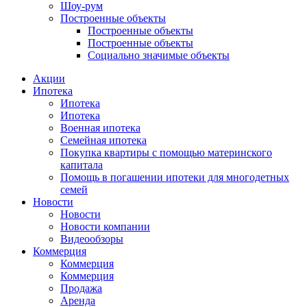
Шоу-рум
Построенные объекты
Построенные объекты
Построенные объекты
Социально значимые объекты
Акции
Ипотека
Ипотека
Ипотека
Военная ипотека
Семейная ипотека
Покупка квартиры с помощью материнского
капитала
Помощь в погашении ипотеки для многодетных
семей
Новости
Новости
Новости компании
Видеообзоры
Коммерция
Коммерция
Коммерция
Продажа
Аренда