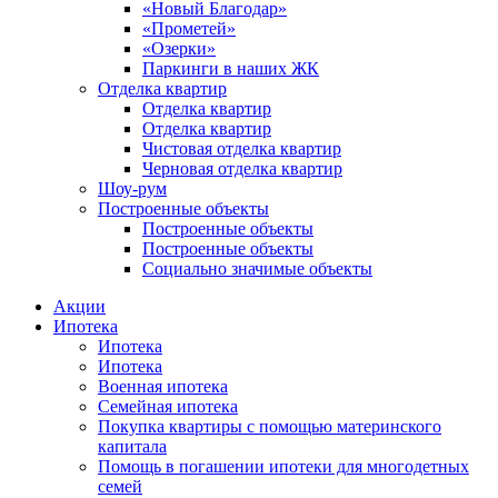
«Новый Благодар»
«Прометей»
«Озерки»
Паркинги в наших ЖК
Отделка квартир
Отделка квартир
Отделка квартир
Чистовая отделка квартир
Черновая отделка квартир
Шоу-рум
Построенные объекты
Построенные объекты
Построенные объекты
Социально значимые объекты
Акции
Ипотека
Ипотека
Ипотека
Военная ипотека
Семейная ипотека
Покупка квартиры с помощью материнского
капитала
Помощь в погашении ипотеки для многодетных
семей