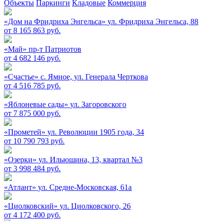
Объекты
Паркинги
Кладовые
Коммерция
«Дом на Фридриха Энгельса»
ул. Фридриха Энгельса, 88
от 8 165 863 руб.
«Май»
пр-т Патриотов
от 4 682 146 руб.
«Счастье»
c. Ямное, ул. Генерала Черткова
от 4 516 785 руб.
«Яблоневые сады»
ул. Загоровского
от 7 875 000 руб.
«Прометей»
ул. Революции 1905 года, 34
от 10 790 793 руб.
«Озерки»
ул. Ильюшина, 13, квартал №3
от 3 998 484 руб.
«Атлант»
ул. Средне-Московская, 61а
«Циолковский»
ул. Циолковского, 26
от 4 172 400 руб.