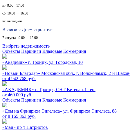
пт: 9:00 - 17:00
сб: 10:00 — 16:00
вс: выходной
В связи с Днем строителя:
7 августа - 9:00 — 15:00
Выбрать недвижимость
Объекты
Паркинги
Кладовые
Коммерция
«Академик»
г. Троицк, ул. Городская, 10
«Новый Благодар»
Московская обл., г. Волоколамск, 2-й Шахов
от 4 942 768 руб.
«АКАДЕМИК»
г. Троицк, СНТ Ветеран-1 тер.
от 460 000 руб.
Объекты
Паркинги
Кладовые
Коммерция
«Дом на Фридриха Энгельса»
ул. Фридриха Энгельса, 88
от 8 165 863 руб.
«Май»
пр-т Патриотов