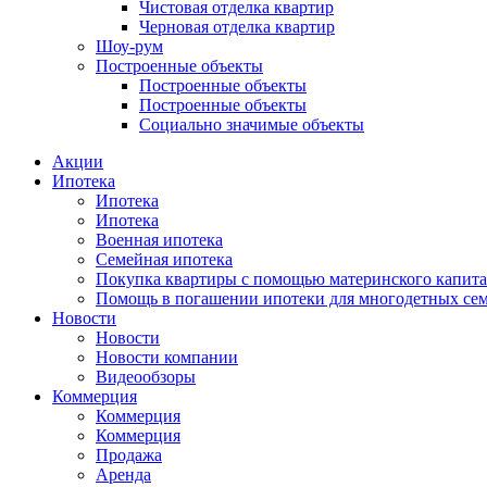
Чистовая отделка квартир
Черновая отделка квартир
Шоу-рум
Построенные объекты
Построенные объекты
Построенные объекты
Социально значимые объекты
Акции
Ипотека
Ипотека
Ипотека
Военная ипотека
Семейная ипотека
Покупка квартиры с помощью материнского капита
Помощь в погашении ипотеки для многодетных се
Новости
Новости
Новости компании
Видеообзоры
Коммерция
Коммерция
Коммерция
Продажа
Аренда