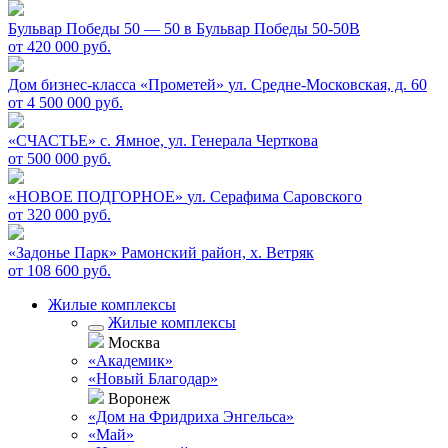
Бульвар Победы 50 — 50 в
Бульвар Победы 50-50В
от 420 000 руб.
Дом бизнес-класса «Прометей»
ул. Средне-Московская, д. 60
от 4 500 000 руб.
«СЧАСТЬЕ»
c. Ямное, ул. Генерала Черткова
от 500 000 руб.
«НОВОЕ ПОДГОРНОЕ»
ул. Серафима Саровского
от 320 000 руб.
«Задонье Парк»
Рамонский район, х. Ветряк
от 108 600 руб.
Жилые комплексы
Жилые комплексы
Москва
«Академик»
«Новый Благодар»
Воронеж
«Дом на Фридриха Энгельса»
«Май»