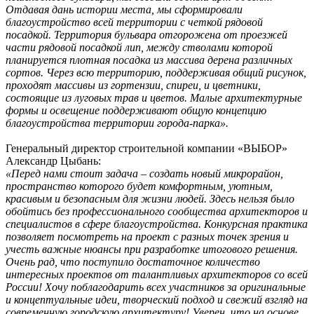
Отдавая дань истории места, мы сформировали
благоустройство всей территории с четкой рядовой
посадкой. Территория бульвара отгорожена от проезжей
части рядовой посадкой лип, между стволами которой
планируется плотная посадка из массива дерена различных
сортов. Через всю территорию, поддерживая общий рисунок,
проходят массивы из гортензии, спиреи, и цветники,
состоящие из луговых трав и цветов. Малые архитектурные
формы и освещение поддерживают общую концепцию
благоустройства территории города-парка».
Генеральный директор строительной компании «ВЫБОР»
Александр Цыбань:
«Перед нами стоит задача – создать новый микрорайон,
пространство которого будет комфортным, уютным,
красивым и безопасным для жизни людей. Здесь нельзя было
обойтись без профессионального сообщества архитекторов и
специалистов в сфере благоустройства. Конкурсная практика
позволяет посмотреть на проект с разных точек зрения и
учесть важные нюансы при разработке итогового решения.
Очень рад, что поступило достаточное количество
интересных проектов от талантливых архитекторов со всей
России! Хочу поблагодарить всех участников за оригинальные
и концептуальные идеи, творческий подход и свежий взгляд на
современную городскую архитектуру! Уверен, что на основе