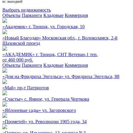
вс: выходной
Выбрать недвижимость
Объекты
Паркинги
Кладовые
Коммерция
«Академик»
г. Троицк, ул. Городская, 10
«Новый Благодар»
Московская обл., г. Волоколамск, 2-й
Шаховской проезд
«АКАДЕМИК»
г. Троицк, СНТ Ветеран-1 тер.
от 460 000 руб.
Объекты
Паркинги
Кладовые
Коммерция
«Дом на Фридриха Энгельса»
ул. Фридриха Энгельса, 88
«Май»
пр-т Патриотов
«Счастье»
c. Ямное, ул. Генерала Черткова
«Яблоневые сады»
ул. Загоровского
«Прометей»
ул. Революции 1905 года, 34
«Озерки»
ул. Ильюшина, 13, квартал №3