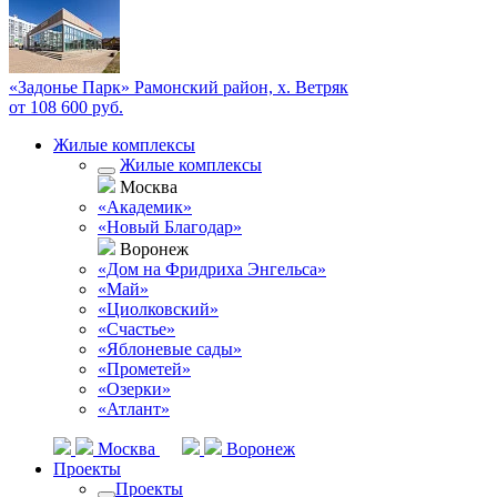
«Задонье Парк»
Рамонский район, х. Ветряк
от 108 600 руб.
Жилые комплексы
Жилые комплексы
Москва
«Академик»
«Новый Благодар»
Воронеж
«Дом на Фридриха Энгельса»
«Май»
«Циолковский»
«Счастье»
«Яблоневые сады»
«Прометей»
«Озерки»
«Атлант»
Москва
Воронеж
Проекты
Проекты