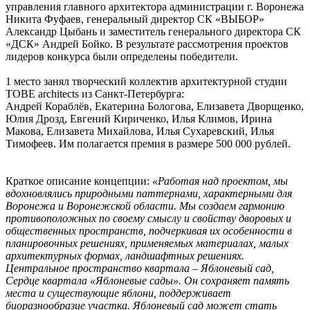
управления главного архитектора администрации г. Воронежа
Никита Фуфаев, генеральный директор СК «ВЫБОР»
Александр Цыбань и заместитель генерального директора СК
«ДСК» Андрей Бойко. В результате рассмотрения проектов
лидеров конкурса были определены победители.
1 место занял творческий коллектив архитектурной студии
TOBE architects из Санкт-Петербурга:
Андрей Кораблёв, Екатерина Бологова, Елизавета Дворщенко,
Юлия Дрозд, Евгений Кириченко, Илья Климов, Ирина
Макова, Елизавета Михайлова, Илья Сухаревский, Илья
Тимофеев. Им полагается премия в размере 500 000 рублей.
Краткое описание концепции:
«Работая над проектом, мы
вдохновлялись природными паттернами, характерными для
Воронежа и Воронежской области. Мы создаем гармонию
противоположных по своему смыслу и свойству дворовых и
общественных пространств, подчеркивая их особенности в
планировочных решениях, применяемых материалах, малых
архитектурных формах, ландшафтных решениях.
Центральное пространство квартала – Яблоневый сад,
Сердце квартала «Яблоневые сады». Он сохраняет память
места и существующие яблони, поддерживает
биоразнообразие участка. Яблоневый сад может стать