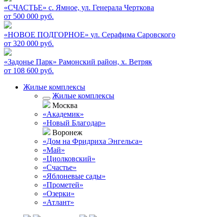
«СЧАСТЬЕ»
c. Ямное, ул. Генерала Черткова
от 500 000 руб.
«НОВОЕ ПОДГОРНОЕ»
ул. Серафима Саровского
от 320 000 руб.
«Задонье Парк»
Рамонский район, х. Ветряк
от 108 600 руб.
Жилые комплексы
Жилые комплексы
Москва
«Академик»
«Новый Благодар»
Воронеж
«Дом на Фридриха Энгельса»
«Май»
«Циолковский»
«Счастье»
«Яблоневые сады»
«Прометей»
«Озерки»
«Атлант»