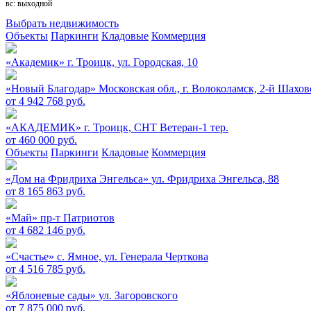
вс: выходной
Выбрать недвижимость
Объекты
Паркинги
Кладовые
Коммерция
«Академик»
г. Троицк, ул. Городская, 10
«Новый Благодар»
Московская обл., г. Волоколамск, 2-й Шахов
от 4 942 768 руб.
«АКАДЕМИК»
г. Троицк, СНТ Ветеран-1 тер.
от 460 000 руб.
Объекты
Паркинги
Кладовые
Коммерция
«Дом на Фридриха Энгельса»
ул. Фридриха Энгельса, 88
от 8 165 863 руб.
«Май»
пр-т Патриотов
от 4 682 146 руб.
«Счастье»
c. Ямное, ул. Генерала Черткова
от 4 516 785 руб.
«Яблоневые сады»
ул. Загоровского
от 7 875 000 руб.