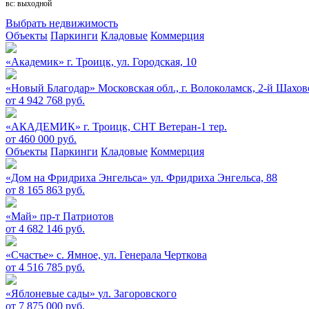
вс: выходной
Выбрать недвижимость
Объекты
Паркинги
Кладовые
Коммерция
«Академик»
г. Троицк, ул. Городская, 10
«Новый Благодар»
Московская обл., г. Волоколамск, 2-й Шахов
от 4 942 768 руб.
«АКАДЕМИК»
г. Троицк, СНТ Ветеран-1 тер.
от 460 000 руб.
Объекты
Паркинги
Кладовые
Коммерция
«Дом на Фридриха Энгельса»
ул. Фридриха Энгельса, 88
от 8 165 863 руб.
«Май»
пр-т Патриотов
от 4 682 146 руб.
«Счастье»
c. Ямное, ул. Генерала Черткова
от 4 516 785 руб.
«Яблоневые сады»
ул. Загоровского
от 7 875 000 руб.