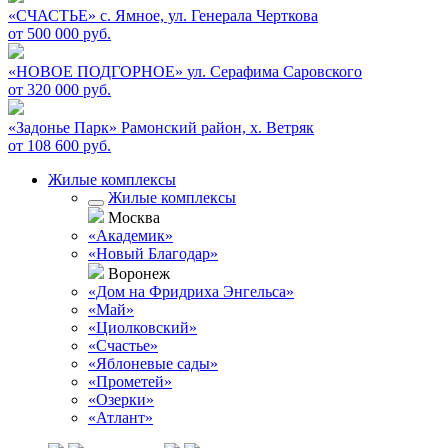
«СЧАСТЬЕ»
c. Ямное, ул. Генерала Черткова
от 500 000 руб.
«НОВОЕ ПОДГОРНОЕ»
ул. Серафима Саровского
от 320 000 руб.
«Задонье Парк»
Рамонский район, х. Ветряк
от 108 600 руб.
Жилые комплексы
Жилые комплексы
Москва
«Академик»
«Новый Благодар»
Воронеж
«Дом на Фридриха Энгельса»
«Май»
«Циолковский»
«Счастье»
«Яблоневые сады»
«Прометей»
«Озерки»
«Атлант»