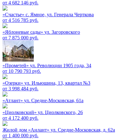
от 4 682 146 руб.
«Счастье»
c. Ямное, ул. Генерала Черткова
от 4 516 785 руб.
«Яблоневые сады»
ул. Загоровского
от 7 875 000 руб.
«Прометей»
ул. Революции 1905 года, 34
от 10 790 793 руб.
«Озерки»
ул. Ильюшина, 13, квартал №3
от 3 998 484 руб.
«Атлант»
ул. Средне-Московская, 61а
«Циолковский»
ул. Циолковского, 26
от 4 172 400 руб.
Жилой дом «Анлант»
ул. Средне-Московская, д. 62а
от 1 400 000 руб.