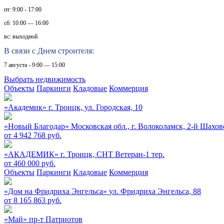
пт: 9:00 - 17:00
сб: 10:00 — 16:00
вс: выходной
В связи с Днем строителя:
7 августа - 9:00 — 15:00
Выбрать недвижимость
Объекты
Паркинги
Кладовые
Коммерция
«Академик»
г. Троицк, ул. Городская, 10
«Новый Благодар»
Московская обл., г. Волоколамск, 2-й Шахов
от 4 942 768 руб.
«АКАДЕМИК»
г. Троицк, СНТ Ветеран-1 тер.
от 460 000 руб.
Объекты
Паркинги
Кладовые
Коммерция
«Дом на Фридриха Энгельса»
ул. Фридриха Энгельса, 88
от 8 165 863 руб.
«Май»
пр-т Патриотов