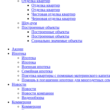
Отделка квартир
Отделка квартир
Отделка квартир
Чистовая отделка квартир
Черновая отделка квартир
Шоу-рум
Построенные объекты
Построенные объекты
Построенные объекты
Социально значимые объекты
Акции
Ипотека
Ипотека
Ипотека
Военная ипотека
Семейная ипотека
Покупка квартиры с помощью материнского капита
Помощь в погашении ипотеки для многодетных се
Новости
Новости
Новости компании
Видеообзоры
Коммерция
Коммерция