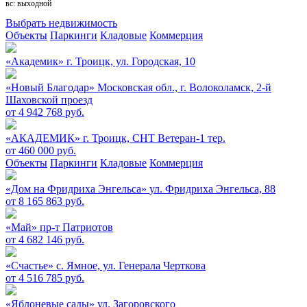
вс: выходной
Выбрать недвижимость
Объекты
Паркинги
Кладовые
Коммерция
«Академик»
г. Троицк, ул. Городская, 10
«Новый Благодар»
Московская обл., г. Волоколамск, 2-й
Шаховской проезд
от 4 942 768 руб.
«АКАДЕМИК»
г. Троицк, СНТ Ветеран-1 тер.
от 460 000 руб.
Объекты
Паркинги
Кладовые
Коммерция
«Дом на Фридриха Энгельса»
ул. Фридриха Энгельса, 88
от 8 165 863 руб.
«Май»
пр-т Патриотов
от 4 682 146 руб.
«Счастье»
c. Ямное, ул. Генерала Черткова
от 4 516 785 руб.
«Яблоневые сады»
ул. Загоровского