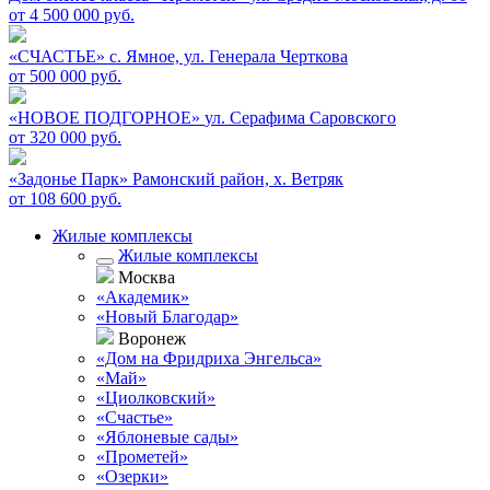
от 4 500 000 руб.
«СЧАСТЬЕ»
c. Ямное, ул. Генерала Черткова
от 500 000 руб.
«НОВОЕ ПОДГОРНОЕ»
ул. Серафима Саровского
от 320 000 руб.
«Задонье Парк»
Рамонский район, х. Ветряк
от 108 600 руб.
Жилые комплексы
Жилые комплексы
Москва
«Академик»
«Новый Благодар»
Воронеж
«Дом на Фридриха Энгельса»
«Май»
«Циолковский»
«Счастье»
«Яблоневые сады»
«Прометей»
«Озерки»