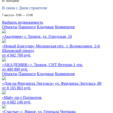
вс: выходной
В связи с Днем строителя:
7 августа - 9:00 — 15:00
Выбрать недвижимость
Объекты
Паркинги
Кладовые
Коммерция
«Академик»
г. Троицк, ул. Городская, 10
«Новый Благодар»
Московская обл., г. Волоколамск, 2-й
Шаховской проезд
от 4 942 768 руб.
«АКАДЕМИК»
г. Троицк, СНТ Ветеран-1 тер.
от 460 000 руб.
Объекты
Паркинги
Кладовые
Коммерция
«Дом на Фридриха Энгельса»
ул. Фридриха Энгельса, 88
от 8 165 863 руб.
«Май»
пр-т Патриотов
от 4 682 146 руб.
«Счастье»
c. Ямное, ул. Генерала Черткова