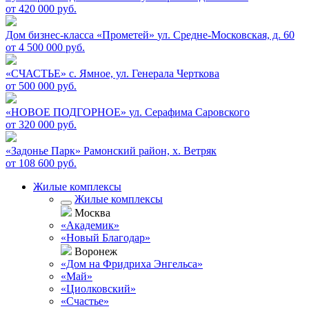
от 420 000 руб.
Дом бизнес-класса «Прометей»
ул. Средне-Московская, д. 60
от 4 500 000 руб.
«СЧАСТЬЕ»
c. Ямное, ул. Генерала Черткова
от 500 000 руб.
«НОВОЕ ПОДГОРНОЕ»
ул. Серафима Саровского
от 320 000 руб.
«Задонье Парк»
Рамонский район, х. Ветряк
от 108 600 руб.
Жилые комплексы
Жилые комплексы
Москва
«Академик»
«Новый Благодар»
Воронеж
«Дом на Фридриха Энгельса»
«Май»
«Циолковский»
«Счастье»