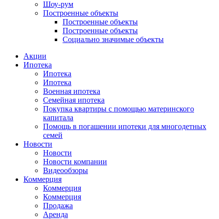
Шоу-рум
Построенные объекты
Построенные объекты
Построенные объекты
Социально значимые объекты
Акции
Ипотека
Ипотека
Ипотека
Военная ипотека
Семейная ипотека
Покупка квартиры с помощью материнского
капитала
Помощь в погашении ипотеки для многодетных
семей
Новости
Новости
Новости компании
Видеообзоры
Коммерция
Коммерция
Коммерция
Продажа
Аренда