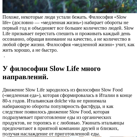
Похоже, некоторые люди устали бежать. Философия «Slow
life» (дословно — «медленная жизнь») набирает обороты не
первый год и объединяет все большее количество людей. Slow
Life призывает перестать спешить и проживать каждый день
осознанно, обращая внимание на качество, а не количество в
любой сфере жизни. Философия «медленной жизни» учит, как
жить хорошо, а не быстро.
.
У философии Slow Life много
направлений.
Движение
Slow Life
зародилось из философии
Slow Food
(«медленная еда»)
, которая сформировалась в Италии в конце
80-х годов. Итальянская dolche vita не принимала
набирающую обороты популярность фастфуда, и как
следствие появилось движение Slow Food, которая
подразумевает приготовление еды из органических
продуктов, не торопясь и с любовью. Ужинать итальянцы
предпочитают в приятной компании друзей и близких,
получая наслаждение от приготовленной еды.