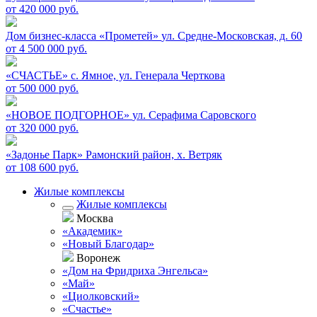
от 420 000 руб.
Дом бизнес-класса «Прометей»
ул. Средне-Московская, д. 60
от 4 500 000 руб.
«СЧАСТЬЕ»
c. Ямное, ул. Генерала Черткова
от 500 000 руб.
«НОВОЕ ПОДГОРНОЕ»
ул. Серафима Саровского
от 320 000 руб.
«Задонье Парк»
Рамонский район, х. Ветряк
от 108 600 руб.
Жилые комплексы
Жилые комплексы
Москва
«Академик»
«Новый Благодар»
Воронеж
«Дом на Фридриха Энгельса»
«Май»
«Циолковский»
«Счастье»