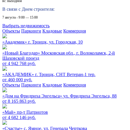
вс: выходной
В связи с Днем строителя:
7 августа - 9:00 — 15:00
Выбрать недвижимость
Объекты
Паркинги
Кладовые
Коммерция
«Академик»
г. Троицк, ул. Городская, 10
«Новый Благодар»
Московская обл., г. Волоколамск, 2-й
Шаховской проезд
от 4 942 768 руб.
«АКАДЕМИК»
г. Троицк, СНТ Ветеран-1 тер.
от 460 000 руб.
Объекты
Паркинги
Кладовые
Коммерция
«Дом на Фридриха Энгельса»
ул. Фридриха Энгельса, 88
от 8 165 863 руб.
«Май»
пр-т Патриотов
от 4 682 146 руб.
«Счастье»
c. Ямное, ул. Генерала Черткова