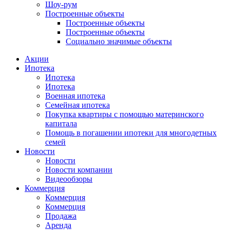
Шоу-рум
Построенные объекты
Построенные объекты
Построенные объекты
Социально значимые объекты
Акции
Ипотека
Ипотека
Ипотека
Военная ипотека
Семейная ипотека
Покупка квартиры с помощью материнского
капитала
Помощь в погашении ипотеки для многодетных
семей
Новости
Новости
Новости компании
Видеообзоры
Коммерция
Коммерция
Коммерция
Продажа
Аренда