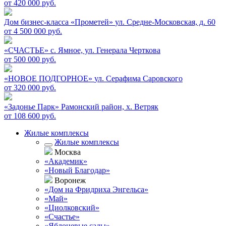
от 420 000 руб.
Дом бизнес-класса «Прометей»
ул. Средне-Московская, д. 60
от 4 500 000 руб.
«СЧАСТЬЕ»
c. Ямное, ул. Генерала Черткова
от 500 000 руб.
«НОВОЕ ПОДГОРНОЕ»
ул. Серафима Саровского
от 320 000 руб.
«Задонье Парк»
Рамонский район, х. Ветряк
от 108 600 руб.
Жилые комплексы
Жилые комплексы
Москва
«Академик»
«Новый Благодар»
Воронеж
«Дом на Фридриха Энгельса»
«Май»
«Циолковский»
«Счастье»
«Яблоневые сады»