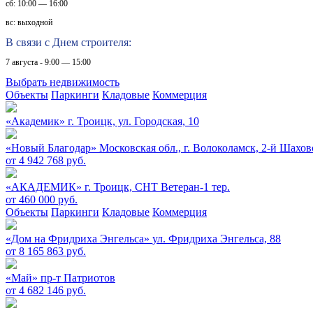
сб: 10:00 — 16:00
вс: выходной
В связи с Днем строителя:
7 августа - 9:00 — 15:00
Выбрать недвижимость
Объекты
Паркинги
Кладовые
Коммерция
«Академик»
г. Троицк, ул. Городская, 10
«Новый Благодар»
Московская обл., г. Волоколамск, 2-й Шахов
от 4 942 768 руб.
«АКАДЕМИК»
г. Троицк, СНТ Ветеран-1 тер.
от 460 000 руб.
Объекты
Паркинги
Кладовые
Коммерция
«Дом на Фридриха Энгельса»
ул. Фридриха Энгельса, 88
от 8 165 863 руб.
«Май»
пр-т Патриотов
от 4 682 146 руб.