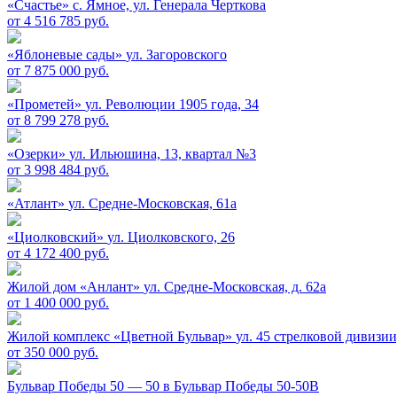
«Счастье»
c. Ямное, ул. Генерала Черткова
от 4 516 785 руб.
«Яблоневые сады»
ул. Загоровского
от 7 875 000 руб.
«Прометей»
ул. Революции 1905 года, 34
от 8 799 278 руб.
«Озерки»
ул. Ильюшина, 13, квартал №3
от 3 998 484 руб.
«Атлант»
ул. Средне-Московская, 61а
«Циолковский»
ул. Циолковского, 26
от 4 172 400 руб.
Жилой дом «Анлант»
ул. Средне-Московская, д. 62а
от 1 400 000 руб.
Жилой комплекс «Цветной Бульвар»
ул. 45 стрелковой дивизии,
от 350 000 руб.
Бульвар Победы 50 — 50 в
Бульвар Победы 50-50В