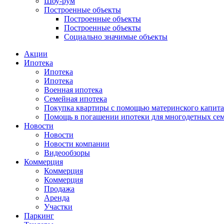
Шоу-рум
Построенные объекты
Построенные объекты
Построенные объекты
Социально значимые объекты
Акции
Ипотека
Ипотека
Ипотека
Военная ипотека
Семейная ипотека
Покупка квартиры с помощью материнского капита
Помощь в погашении ипотеки для многодетных се
Новости
Новости
Новости компании
Видеообзоры
Коммерция
Коммерция
Коммерция
Продажа
Аренда
Участки
Паркинг